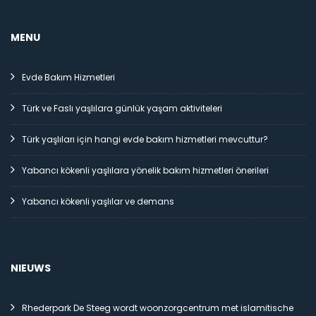
MENU
Evde Bakım Hizmetleri
Türk ve Faslı yaşlılara günlük yaşam aktiviteleri
Türk yaşlıları için hangi evde bakım hizmetleri mevcuttur?
Yabancı kökenli yaşlılara yönelik bakım hizmetleri önerileri
Yabancı kökenli yaşlılar ve demans
NIEUWS
Rhederpark De Steeg wordt woonzorgcentrum met islamitische