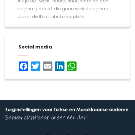
Als je de [wpsl_hours] shortcode op een
pagina gebruikt die geen winkel pagina is
dan is de ID attribute verplicht.
Social media
Facebook
Twitter
Email
LinkedIn
WhatsApp