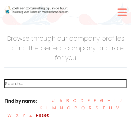
Browse through our company profiles
to find the perfect company and role
for you
Search
for:
#
A
B
C
D
E
F
G
H
I
J
Find by name:
K
L
M
N
O
P
Q
R
S
T
U
V
W
X
Y
Z
Reset