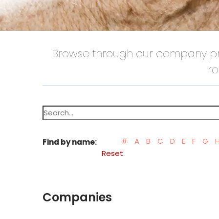
Browse through our company pro
ro
Search
for:
#
A
B
C
D
E
F
G
Find by name:
Reset
Companies