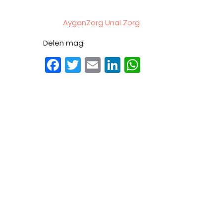
AyganZorg
Unal Zorg
Delen mag:
Facebook
Twitter
Email
LinkedIn
WhatsApp