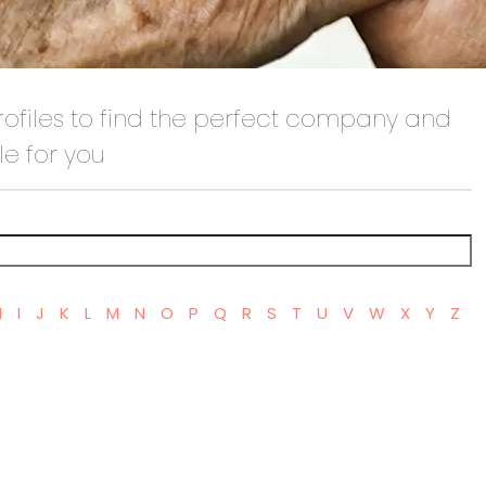
files to find the perfect company and
le for you
H
I
J
K
L
M
N
O
P
Q
R
S
T
U
V
W
X
Y
Z